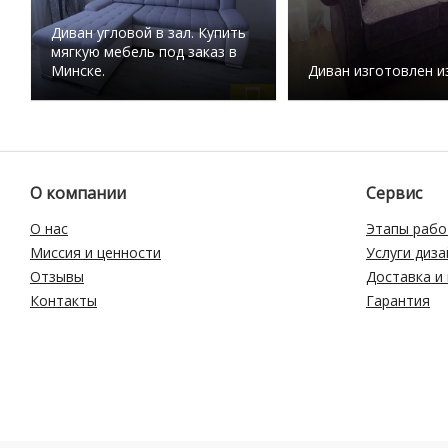
Диван угловой в зал. Купить
мягкую мебель под заказ в
Минске.
Диван изготовлен и
О компании
Сервис
О нас
Этапы рабо
Миссия и ценности
Услуги диз
Отзывы
Доставка и
Контакты
Гарантия