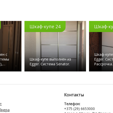
Шкаф-купе 24
Шкаф-ку
ен с
Шкаф-купе
стемы
Шкаф-купе выполнен из
Egger. Сис
),…
Egger. Система Senator.
Рассрочка.
Контакты
т
Телефон:
+375 (29) 6653000
айнера