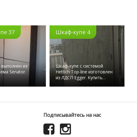
пе 37
Шкаф-купе 4
 выполнен из
Шкаф-купе с системой
тема Senator.
Hettich Top-line изготовлен
из ЛДСП Egger. Купить…
Подписывайтесь на нас