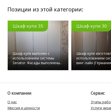
Позиции из этой категории:
Шкаф-купе 35
Шкаф-купе 30
Шкаф-купе выполен с
Шкаф-купе изготовл
использовнием системы
использованием си
Senator. Фасады выполнены…
винг-лайн (Германия
О компании
Сервис
О нас
Этапы рабо
Миссия и ценности
Услуги диз