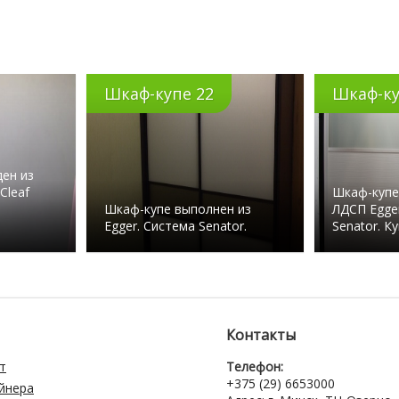
Шкаф-купе 22
Шкаф-ку
ен из
Cleaf
Шкаф-купе
Шкаф-купе выполнен из
ЛДСП Egge
Egger. Система Senator.
Senator. К
Контакты
т
Телефон:
+375 (29) 6653000
айнера