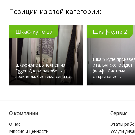
Позиции из этой категории:
Шкаф-купе 27
Шкаф-купе 2
Шкаф-купе произвед
Шкаф-купе выполнен из
итальянского ЛДСП 
Egger. Двери лакобель с
(клиф). Система
зеркалом. Система сенатор.
открывания…
О компании
Сервис
О нас
Этапы рабо
Миссия и ценности
Услуги диз